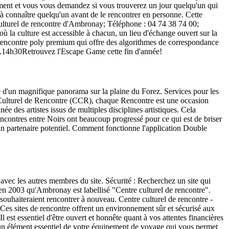
ement et vous vous demandez si vous trouverez un jour quelqu'un qui
e à connaître quelqu'un avant de le rencontrer en personne. Cette
 culturel de rencontre d'Ambronay; Téléphone : 04 74 38 74 00;
 la culture est accessible à chacun, un lieu d'échange ouvert sur la
 rencontre poly premium qui offre des algorithmes de correspondance
ov.14h30Retrouvez l'Escape Game cette fin d'année!
e d'un magnifique panorama sur la plaine du Forez. Services pour les
e Culturel de Rencontre (CCR), chaque Rencontre est une occasion
e des artistes issus de multiples disciplines artistiques. Cela
contres entre Noirs ont beaucoup progressé pour ce qui est de briser
un partenaire potentiel. Comment fonctionne l'application Double
avec les autres membres du site. Sécurité : Recherchez un site qui
t en 2003 qu'Ambronay est labellisé "Centre culturel de rencontre".
ils souhaiteraient rencontrer à nouveau. Centre culturel de rencontre -
t. Ces sites de rencontre offrent un environnement sûr et sécurisé aux
 est essentiel d'être ouvert et honnête quant à vos attentes financières
st un élément essentiel de votre équipement de voyage qui vous permet