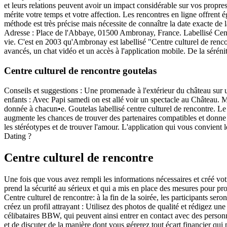
et leurs relations peuvent avoir un impact considérable sur vos prop
mérite votre temps et votre affection. Les rencontres en ligne offrent 
méthode est très précise mais nécessite de connaître la date exacte d
Adresse : Place de l'Abbaye, 01500 Ambronay, France. Labellisé Centre
vie. C'est en 2003 qu'Ambronay est labellisé "Centre culturel de ren
avancés, un chat vidéo et un accès à l'application mobile. De la séré
Centre culturel de rencontre goutelas
Conseils et suggestions : Une promenade à l'extérieur du château sur 
enfants : Avec Papi samedi on est allé voir un spectacle au Château.
donnée à chacun•e. Goutelas labellisé centre culturel de rencontre. Le 
augmente les chances de trouver des partenaires compatibles et donne
les stéréotypes et de trouver l'amour. L'application qui vous convien
Dating ?
Centre culturel de rencontre
Une fois que vous avez rempli les informations nécessaires et créé vot
prend la sécurité au sérieux et qui a mis en place des mesures pour pr
Centre culturel de rencontre: à la fin de la soirée, les participants sero
créez un profil attrayant : Utilisez des photos de qualité et rédigez un
célibataires BBW, qui peuvent ainsi entrer en contact avec des personnes
et de discuter de la manière dont vous gérerez tout écart financier qu