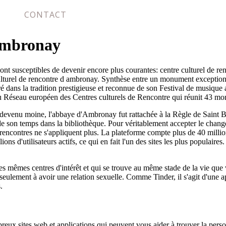
CONTACT
 ambronay
 sont susceptibles de devenir encore plus courantes: centre culturel de
e culturel de rencontre d ambronay. Synthèse entre un monument exception
é dans la tradition prestigieuse et reconnue de son Festival de musiqu
du Réseau européen des Centres culturels de Rencontre qui réunit 43 m
e devenu moine, l'abbaye d'Ambronay fut rattachée à la Règle de Sain
r de son temps dans la bibliothèque. Pour véritablement accepter le cha
de rencontres ne s'appliquent plus. La plateforme compte plus de 40 milli
ions d'utilisateurs actifs, ce qui en fait l'un des sites les plus populair
 les mêmes centres d'intérêt et qui se trouve au même stade de la vie que
seulement à avoir une relation sexuelle. Comme Tinder, il s'agit d'une ap
.
ombreux sites web et applications qui peuvent vous aider à trouver la per