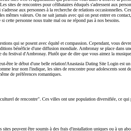
Les sites de rencontres pour célibataires éduqués s'adressent aux person
s'adresse aux personnes à la recherche de relations occasionnelles. Ces 
 les mêmes valeurs. On ne sait jamais avec qui on peut entrer en contact
i cette personne nous traite mal ou ne répond pas à nos besoins.
es questions qui se posent avec équité et compassion. Cependant, vous de
 Éditions bénéficie d'une diffusion mondiale. Ambronay se place dans 
lle du festival d'Ambronay. Plutôt que de dire que vous aimez la musique o
est peut-être le début d'une belle relation!Anastasia Dating Site Login est
. Comme leur nom l'indique, les sites de rencontre pour adolescents sont 
 même de préférences romantiques.
lturel de rencontre". Ces villes ont une population diversifiée, ce qui
ains sites peuvent être soumis à des frais d'installation uniques ou à un a