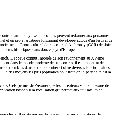
 rencontre d ambronay. Les rencontres peuvent redonner aux personnes
nel et un projet artistique foisonnant développé autour d'un festival de
e ancienne, le Centre culturel de rencontre d'Ambronay (CCR) déploie
onuments historiques dans douze pays d'Europe.
t Benoît. L'abbaye connut l'apogée de son rayonnement au XVème
ngement dans le monde moderne des rencontres, il est important de
ons de membres dans le monde entier et offre diverses fonctionnalités
es. L'un des moyens les plus populaires pour trouver un partenaire est la
 vous. Cela permet de s'assurer que les utilisateurs sont en mesure de
plication basée sur la localisation qui permet aux utilisateurs de
sonne idéale. Il existe aujourd'hui de nombreuses applications de