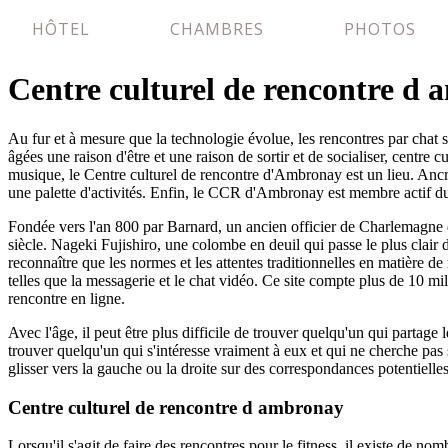
HÔTEL
CHAMBRES
PHOTOS
Centre culturel de rencontre d
Au fur et à mesure que la technologie évolue, les rencontres par chat
âgées une raison d'être et une raison de sortir et de socialiser, centr
musique, le Centre culturel de rencontre d'Ambronay est un lieu. Ancr
une palette d'activités. Enfin, le CCR d'Ambronay est membre actif 
Fondée vers l'an 800 par Barnard, un ancien officier de Charlemagn
siècle. Nageki Fujishiro, une colombe en deuil qui passe le plus clai
reconnaître que les normes et les attentes traditionnelles en matière 
telles que la messagerie et le chat vidéo. Ce site compte plus de 10 mill
rencontre en ligne.
Avec l'âge, il peut être plus difficile de trouver quelqu'un qui partage
trouver quelqu'un qui s'intéresse vraiment à eux et qui ne cherche pas 
glisser vers la gauche ou la droite sur des correspondances potentielles
Centre culturel de rencontre d ambronay
Lorsqu'il s'agit de faire des rencontres pour le fitness, il existe de n