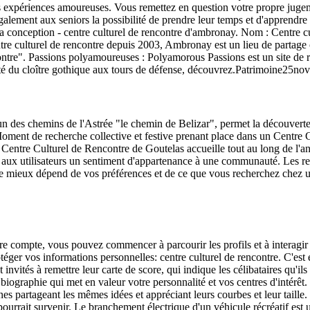
res expériences amoureuses. Vous remettez en question votre propre jug
également aux seniors la possibilité de prendre leur temps et d'apprendr
e la conception - centre culturel de rencontre d'ambronay. Nom : Centre
 culturel de rencontre depuis 2003, Ambronay est un lieu de partage où
contre". Passions polyamoureuses : Polyamorous Passions est un site de
nité du cloître gothique aux tours de défense, découvrez.Patrimoine25n
un des chemins de l'Astrée "le chemin de Belizar", permet la découvert
 Moment de recherche collective et festive prenant place dans un Centr
Centre Culturel de Rencontre de Goutelas accueille tout au long de l'anné
 aux utilisateurs un sentiment d'appartenance à une communauté. Les ren
t le mieux dépend de vos préférences et de ce que vous recherchez chez 
re compte, vous pouvez commencer à parcourir les profils et à interagir 
otéger vos informations personnelles: centre culturel de rencontre. C'es
nt invités à remettre leur carte de score, qui indique les célibataires qu'
e biographie qui met en valeur votre personnalité et vos centres d'intérê
 partageant les mêmes idées et appréciant leurs courbes et leur taille. Il
i pourrait survenir. Le branchement électrique d'un véhicule récréatif e