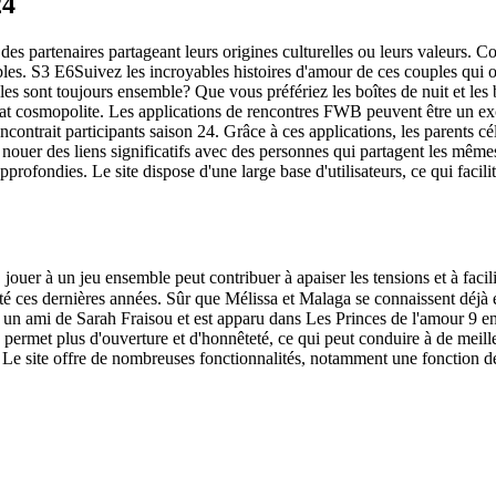
24
t des partenaires partageant leurs origines culturelles ou leurs valeurs
bles. S3 E6Suivez les incroyables histoires d'amour de ces couples qui on
s sont toujours ensemble? Que vous préfériez les boîtes de nuit et les ba
tat cosmopolite. Les applications de rencontres FWB peuvent être un ex
encontrait participants saison 24. Grâce à ces applications, les parents 
de nouer des liens significatifs avec des personnes qui partagent les mêm
rofondies. Le site dispose d'une large base d'utilisateurs, ce qui facilit
 jouer à un jeu ensemble peut contribuer à apaiser les tensions et à facilit
é ces dernières années. Sûr que Mélissa et Malaga se connaissent déjà et 
st un ami de Sarah Fraisou et est apparu dans Les Princes de l'amour 9 e
permet plus d'ouverture et d'honnêteté, ce qui peut conduire à de meilleur
 Le site offre de nombreuses fonctionnalités, notamment une fonction de