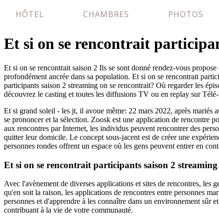
HÔTEL
CHAMBRES
PHOTOS
Et si on se rencontrait participa
Et si on se rencontrait saison 2 Ils se sont donné rendez-vous propose de
profondément ancrée dans sa population. Et si on se rencontrait partic
participants saison 2 streaming on se rencontrait? Où regarder les épiso
découvrez le casting et toutes les diffusions TV ou en replay sur Télé-
Et si grand soleil - les jt, il avoue même: 22 mars 2022, après mariés a
se prononcer et la sélection. Zoosk est une application de rencontre pop
aux rencontres par Internet, les individus peuvent rencontrer des perso
quitter leur domicile. Le concept sous-jacent est de créer une expérien
personnes rondes offrent un espace où les gens peuvent entrer en conta
Et si on se rencontrait participants saison 2 streaming
Avec l'avènement de diverses applications et sites de rencontres, les g
qu'en soit la raison, les applications de rencontres entre personnes 
personnes et d'apprendre à les connaître dans un environnement sûr et
contribuant à la vie de votre communauté.