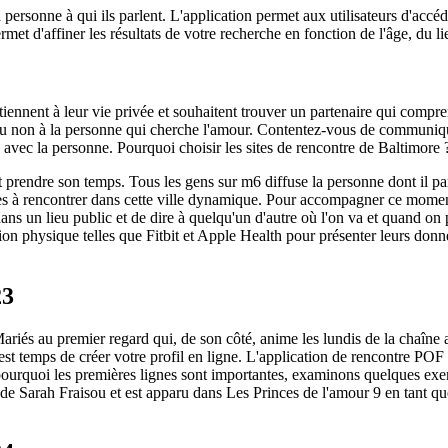
a personne à qui ils parlent. L'application permet aux utilisateurs d'accé
et d'affiner les résultats de votre recherche en fonction de l'âge, du li
tiennent à leur vie privée et souhaitent trouver un partenaire qui compre
ou non à la personne qui cherche l'amour. Contentez-vous de communiquer
 avec la personne. Pourquoi choisir les sites de rencontre de Baltimore 
ut prendre son temps. Tous les gens sur m6 diffuse la personne dont il 
res à rencontrer dans cette ville dynamique. Pour accompagner ce momen
dans un lieu public et de dire à quelqu'un d'autre où l'on va et quand on 
on physique telles que Fitbit et Apple Health pour présenter leurs donné
23
ariés au premier regard qui, de son côté, anime les lundis de la chaîne a
 est temps de créer votre profil en ligne. L'application de rencontre POF
ourquoi les premières lignes sont importantes, examinons quelques exemp
de Sarah Fraisou et est apparu dans Les Princes de l'amour 9 en tant qu