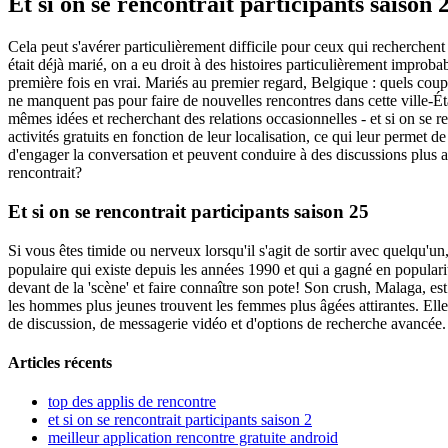
Et si on se rencontrait participants saison 
Cela peut s'avérer particulièrement difficile pour ceux qui recherchen
était déjà marié, on a eu droit à des histoires particulièrement improba
première fois en vrai. Mariés au premier regard, Belgique : quels couple
ne manquent pas pour faire de nouvelles rencontres dans cette ville-É
mêmes idées et recherchant des relations occasionnelles - et si on se r
activités gratuits en fonction de leur localisation, ce qui leur permet 
d'engager la conversation et peuvent conduire à des discussions plus app
rencontrait?
Et si on se rencontrait participants saison 25
Si vous êtes timide ou nerveux lorsqu'il s'agit de sortir avec quelqu'un,
populaire qui existe depuis les années 1990 et qui a gagné en popularit
devant de la 'scène' et faire connaître son pote! Son crush, Malaga, e
les hommes plus jeunes trouvent les femmes plus âgées attirantes. Elle 
de discussion, de messagerie vidéo et d'options de recherche avancée.
Articles récents
top des applis de rencontre
et si on se rencontrait participants saison 2
meilleur application rencontre gratuite android