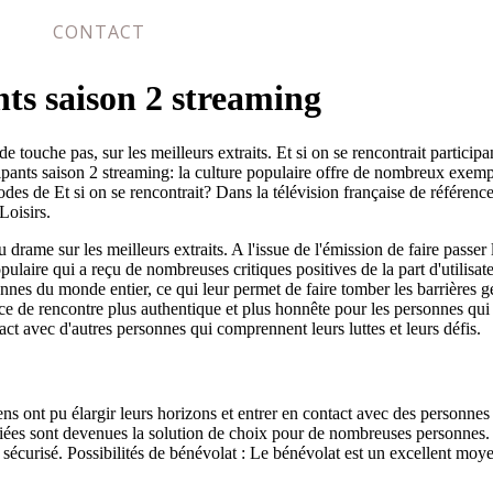
CONTACT
nts saison 2 streaming
 touche pas, sur les meilleurs extraits. Et si on se rencontrait participan
ipants saison 2 streaming: la culture populaire offre de nombreux exemple
des de Et si on se rencontrait? Dans la télévision française de référence 
Loisirs.
u drame sur les meilleurs extraits. A l'issue de l'émission de faire passe
ulaire qui a reçu de nombreuses critiques positives de la part d'utilisate
nnes du monde entier, ce qui leur permet de faire tomber les barrières g
ce de rencontre plus authentique et plus honnête pour les personnes qui 
ct avec d'autres personnes qui comprennent leurs luttes et leurs défis.
ens ont pu élargir leurs horizons et entrer en contact avec des personnes
mariées sont devenues la solution de choix pour de nombreuses personne
 sécurisé. Possibilités de bénévolat : Le bénévolat est un excellent moy