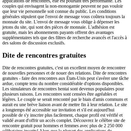
applications de rencontres, elle est pourtant très performante. Les
couples qui envisagent la non-monogamie peuvent ne pas vouloir
que leur vie personnelle soit connue du public. Les conditions
générales stipulent que l'envoi de message vous coûtera toujours la
monnaie du site. L'envoi de message vous oblige à dépenser les
jetons du site, qui sont des pièces de monnaie. L'adhésion est
gratuite, mais les abonnements payants offrent des avantages
supplémentaires tels que des filtres de recherche avancés et l'accès à
des salons de discussion exclusifs.
Dite de rencontres gratuites
Dite de rencontres gratuites, c'est un excellent moyen de rencontrer
de nouvelles personnes et de nouer des relations. Dite de rencontres
gratuites - faire des rencontres aux États-Unis peut s'avérer une tâche
ardue, compte tenu du nombre considérable d'options disponibles.
Les simulateurs de rencontres hentai sont devenus populaires pour
plusieurs raisons. Les rencontres sont censées être agréables et
légères. Le couple se serait rencontré par le biais d'amis communs et
aurait eu une brève liaison avant de mettre fin à leur relation. Le site
a longtemps été accessible sur invitation et s'il est aujourd'hui
possible de s'y inscrire plus facilement, chaque profil est vérifié et
validé avant d'offrir un accès complet. Découvrez le célèbre site de
rencontre gratuit pour hommes et femmes avec plus de 2 250 000
célibataires inscrits! Alors que la plupart des applications de