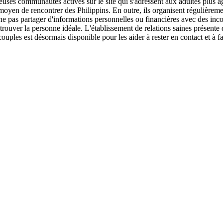
breuses communautés actives sur le site qui s'adressent aux adultes plus â
nt moyen de rencontrer des Philippins. En outre, ils organisent régulière
 ne pas partager d'informations personnelles ou financières avec des inco
our trouver la personne idéale. L'établissement de relations saines prés
ples est désormais disponible pour les aider à rester en contact et à fa