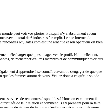
 le monde peut voir vos photos. Puisqu'il n'y a absolument aucun
e avec un total de 6 industries à remplir. Le site Internet de
te de rencontres MyDates.com est une arnaque et son opérateur est bien
ilement télécharger quelques images vers le profil. Habituellement,
des photos, de rechercher d'autres membres et de communiquer avec eux
nt également d'apprendre à se connaître avant de s'engager de quelque
n que les femmes auront de vous. Veillez donc à ce qu'elle soit de
férents services de rencontres disponibles à Houston et comment ils
ifficultés de leur relation et comment ils s'y prennent pour la faire
ermettre de gagner du temps et d'éviter des déceptions ultérieures.