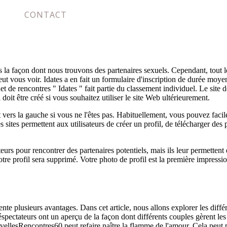
CONTACT
is la façon dont nous trouvons des partenaires sexuels. Cependant, tout
 vous voir. Idates a en fait un formulaire d'inscription de durée moyenn
ernet de rencontres " Idates " fait partie du classement individuel. Le si
oit être créé si vous souhaitez utiliser le site Web ultérieurement.
 et vers la gauche si vous ne l'êtes pas. Habituellement, vous pouvez fac
s sites permettent aux utilisateurs de créer un profil, de télécharger 
teurs pour rencontrer des partenaires potentiels, mais ils leur permette
e profil sera supprimé. Votre photo de profil est la première impressio
sente plusieurs avantages. Dans cet article, nous allons explorer les dif
pectateurs ont un aperçu de la façon dont différents couples gèrent les d
vellesRencontres60 peut refaire naître la flamme de l'amour. Cela peut p