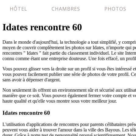
HÔTEL
CHAMBRES
PHOTOS
Idates rencontre 60
Dans le monde d'aujourd'hui, la technologie a tout simplifié, y compr
moyen de couvrir complètement les photos sur Idates, n'importe qui peut
rencontres " Idates " fait partie du classement individuel. Le site Int
connu comme étant une entreprise douteuse. Une fois effacé, un profil d
Vous pouvez glisser vers la droite sur un profil si vous êtes intéressé
vous pouvez facilement publier une série de photos de votre profil. Ce
sans avoir à dépenser d'argent.
Non seulement ils offrent un environnement sûr et sécurisé aux utilisa
manière que ce soit. Vous pouvez également fermer votre compte et votr
haute qualité et qu'elle vous montre sous votre meilleur jour.
Idates rencontre 60
L'utilisation d'applications de rencontres pour parents célibataires pré
peuvent vous aider à trouver l'amour dans la ville des Bayous. Les télés
durer. Grâce à notre test de personnalité prouvé scientifiquement, Nou