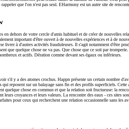
se rappeler que l'on n'est pas seul. EHarmony est un autre site de rencont
w
 en dehors de votre cercle d'amis habituel et de créer de nouvelles rela
également important d'être ouvert à de nouvelles expériences et à de nou
se livrer à d'autres activités frauduleuses. Il s'agit notamment d'être pr
on sent que quelque chose ne va pas. Que chose que ce soit par tromperie. 
 nombreux et actifs. Dération comme devant ses égaux ou inférieurs.
e voir s'il y a des atomes crochus. Happn présente un certain nombre d'av
 qui reposent sur un balayage sans fin et des profils superficiels. Cette a
ient quelque chose en commun et que la relation soit fructueuse: la renco
ent leurs croyances et leurs valeurs. La rencontre des eaux - ces sites 
parfaites pour ceux qui recherchent une relation occasionnelle sans les