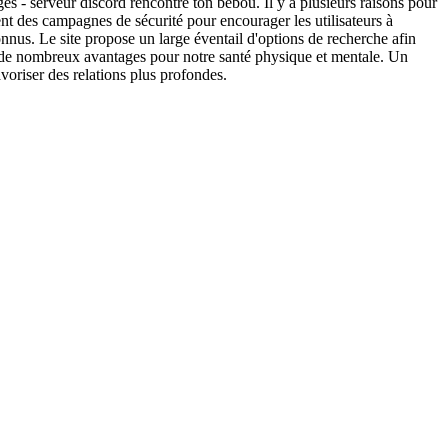
gés - serveur discord rencontre ton bebou. Il y a plusieurs raisons pour
ment des campagnes de sécurité pour encourager les utilisateurs à
nnus. Le site propose un large éventail d'options de recherche afin
ente de nombreux avantages pour notre santé physique et mentale. Un
voriser des relations plus profondes.