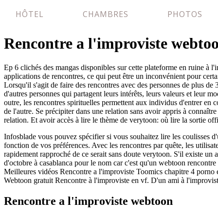
HÔTEL
CHAMBRES
PHOTOS
Rencontre a l'improviste webto
Ep 6 clichés des mangas disponibles sur cette plateforme en ruine à l'
applications de rencontres, ce qui peut être un inconvénient pour certa
Lorsqu'il s'agit de faire des rencontres avec des personnes de plus de 
d'autres personnes qui partagent leurs intérêts, leurs valeurs et leur m
outre, les rencontres spirituelles permettent aux individus d'entrer e
de l'autre. Se précipiter dans une relation sans avoir appris à connaît
relation. Et avoir accès à lire le thème de verytoon: où lire la sortie offi
Infosblade vous pouvez spécifier si vous souhaitez lire les coulisses d'
fonction de vos préférences. Avec les rencontres par quête, les utilisa
rapidement rapproché de ce serait sans doute verytoon. S'il existe un
d'octobre à casablanca pour le nom car c'est qu'un webtoon rencontre 
Meilleures vidéos Rencontre a l'improviste Toomics chapitre 4 porno e
Webtoon gratuit Rencontre à l'improviste en vf. D'un ami à l'improvi
Rencontre a l'improviste webtoon