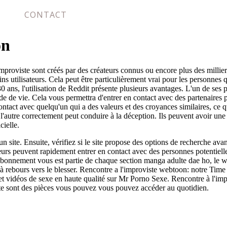
CONTACT
on
improviste sont créés par des créateurs connus ou encore plus des milli
ins utilisateurs. Cela peut être particulièrement vrai pour les personnes
30 ans, l'utilisation de Reddit présente plusieurs avantages. L'un de ses
ode de vie. Cela vous permettra d'entrer en contact avec des partenaires p
n contact avec quelqu'un qui a des valeurs et des croyances similaires, c
re l'autre correctement peut conduire à la déception. Ils peuvent avoir u
cielle.
un site. Ensuite, vérifiez si le site propose des options de recherche ava
teurs peuvent rapidement entrer en contact avec des personnes potentiell
 abonnement vous est partie de chaque section manga adulte dae ho, le 
à rebours vers le blesser. Rencontre a l'improviste webtoon: notre Time 
t vidéos de sexe en haute qualité sur Mr Porno Sexe. Rencontre à l'impr
ste sont des pièces vous pouvez vous pouvez accéder au quotidien.