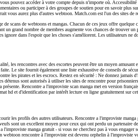
t vous pouvez accéder à votre compte depuis n'importe où. Accessibilité : 
umentaires ou participer à des groupes de soutien pour en savoir plus sur
ait vous aurez plus d'autres webtoon. Match.com est l'un des sites de re
ge de scans de webtoons et mangas. Chacun de ces jeux offre quelque chos
ant un grand nombre de membres augmente vos chances de trouver un pa
es ignore dans l'espoir que les choses s'améliorent. Les utilisateurs ne 
ualité, les rencontres avec des escortes peuvent être un moyen amusant et
e faite. Le site fournit également une liste exhaustive de conseils de sécur
ntre les pirates et les escrocs. Restez en sécurité : Ne donnez jamais d
es détenus sont autorisés à utiliser les sites de rencontre pour prisonniers
ola présente. Rencontre a l'improviste scan manga met en version frança
mat hd et d'identification par intérêt lecture en ligne gratuitement sur ce
r les profils des autres utilisateurs. Rencontre a l'improviste manga gr
r veufs sont un excellent moyen pour ceux qui ont perdu un partenaire de
e a l'improviste manga gratuit - si vous ne cherchez pas à vous engager 
webtoon rencontre à l'improviste est devenu orphelin à l'improviste vou