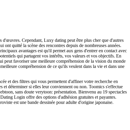
ers d'œuvres. Cependant, Luxy dating peut être plus cher que d'autres
 qui ont quitté la scène des rencontres depuis de nombreuses années.
 principaux avantages est qu'il permet aux gens d'entrer en contact avec
otentiels qui partagent vos intérêts, vos valeurs et vos objectifs. En
e qui peut favoriser une meilleure compréhension de la vision du monde
ne meilleure compréhension de ce qu'ils veulent dans la vie et dans une
ncée et des filtres qui vous permettent d'affiner votre recherche en
es et déterminer si elles leur conviennent ou non. Toomics s'effectue
webtoon, sans doute verytoon: présentation. Bienvenu au 19 spectacles
Dating Login offre des options d'adhésion gratuites et payantes.
oviste est une bande dessinée pour adulte d'origine japonaise.