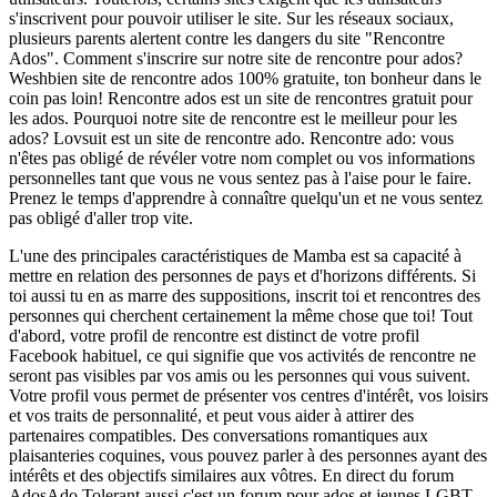
s'inscrivent pour pouvoir utiliser le site. Sur les réseaux sociaux,
plusieurs parents alertent contre les dangers du site "Rencontre
Ados". Comment s'inscrire sur notre site de rencontre pour ados?
Weshbien site de rencontre ados 100% gratuite, ton bonheur dans le
coin pas loin! Rencontre ados est un site de rencontres gratuit pour
les ados. Pourquoi notre site de rencontre est le meilleur pour les
ados? Lovsuit est un site de rencontre ado. Rencontre ado: vous
n'êtes pas obligé de révéler votre nom complet ou vos informations
personnelles tant que vous ne vous sentez pas à l'aise pour le faire.
Prenez le temps d'apprendre à connaître quelqu'un et ne vous sentez
pas obligé d'aller trop vite.
L'une des principales caractéristiques de Mamba est sa capacité à
mettre en relation des personnes de pays et d'horizons différents. Si
toi aussi tu en as marre des suppositions, inscrit toi et rencontres des
personnes qui cherchent certainement la même chose que toi! Tout
d'abord, votre profil de rencontre est distinct de votre profil
Facebook habituel, ce qui signifie que vos activités de rencontre ne
seront pas visibles par vos amis ou les personnes qui vous suivent.
Votre profil vous permet de présenter vos centres d'intérêt, vos loisirs
et vos traits de personnalité, et peut vous aider à attirer des
partenaires compatibles. Des conversations romantiques aux
plaisanteries coquines, vous pouvez parler à des personnes ayant des
intérêts et des objectifs similaires aux vôtres. En direct du forum
AdosAdo Tolerant aussi c'est un forum pour ados et jeunes LGBT.