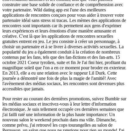
construire une base solide de confiance et de compréhension avec
votre partenaire. Wild dating app est l'une des meilleures
applications de rencontres conçues pour vous aider à trouver votre
partenaire idéal sans stress ni tracas. Les mèmes des applications de
rencontres sont importants car ils permettent aux gens d'exprimer
leurs expériences et leurs émotions d'une manière amusante et
créative. C'est là que les applications de rencontres sexuelles
gratuites entrent en jeu. Le jeu consiste à créer un personnage, à
choisir un partenaire et à se livrer à diverses activités sexuelles. La
popularité du jeu a également conduit à la création de nombreux
contenus par les fans, tels que des fan-fictions et des fan-arts. 15
octobre 2021 Coeur tyrolien, suite et fin Je l'ai fini hier, profitant du
magnifique soleil que l'on a en ce moment pour broder en exterieur.
En 2013, elle a eu une relation avec le rappeur Lil Durk. Cette
journée a démontré une fois de plus la magie de l'amitié! Avec
l'avènement des médias sociaux, les rencontres sont devenues plus
accessibles que jamais.
Pour rester au courant des dernières promotions, suivez Bumble sur
les médias sociaux et inscrivez-vous à leur lettre d'information
électronique. Je suis tellement occupée ces dernières semaines que
j'ai failli raté une information de la plus haute importance: Un
nouveau salon le weekend prochain dans ma ville. Dimanche,
comme prévu, j'ai retrouvé les cops tourangelles au salon de
Perrusson, un salon que nous ne raterions pour rien au monde! J'ai