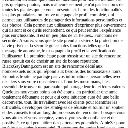
pris quelques photos, mais malheureusement je n'ai pas les noms de
toutes les plantes que je vous présente ici. Parmi les fonctionnalités
les plus populaires, on trouve une page de profil complète, qui
permet aux utilisateurs de partager des informations personnelles et
des photos. Cela permet aux utilisateurs d'exprimer plus ouvertement
qui ils sont et ce qu'ils recherchent, ce qui peut rendre l'expérience
plus enrichissante. Il est un peu plus de 21 heures.. Fonctions de
sécurité : Assurez-vous que le site prend au sérieux la protection de
la vie privée et la sécurité grâce à des fonctions telles que la
messagerie anonyme, le masquage du profil et la vérification de
l'utilisateur. La première étape pour réussir sur un site de rencontre
russe gratuit est de choisir un site de bonne réputation.
BlackGayDating.com est un site de rencontre dédié aux
homosexuels noirs qui répond aux besoins des homosexuels noirs.
En outre, le site ne partage pas vos informations personnelles avec
des tiers sans votre consentement. Pour les musulmans, il est
essentiel de trouver un partenaire qui partage leur foi et leurs valeurs.
Quelques nouveaux points on été appris, en particulier une amie
totalement débutante et pour qui cette initiation aura été une belle
découverte, tout. Ils travaillent avec les clients pour identifier les
difficultés, développer des stratégies de réussite et fournir un soutien
et des conseils tout au long du processus de rencontre. Lorsque vous
vous aimez et vous acceptez, vous rayonnez de confiance et de
positivité, ce qui peut attirer des partenaires potentiels. AmieZ : pour
se faire des amies à proximité. Rencontrer des amies brodeuses, que