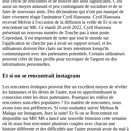
leur cercle de rencontres et de trouver des liens significatifs. C'est
aussi un moyen amusant et peu contraignant de socialiser et de se
faire de nouveaux amis. Des déclarations qui n'ont pas manqué de
faire vivement réagir l'animateur Cyril Hanouna. Cyril Hanouna
recevait Melvin à l'occasion de la diffusion la veille de Et si on se
rencontrait sur M6. Ce mardi 26 avril 2022, Cyril Hanouna
présentait un nouveau numéro de Touche pas à mon poste.
Cependant, il est important de noter que tout le monde sur
l'application ne cherche pas à avoir un rapport sexuel, et les
utilisateurs doivent être clairs sur leurs intentions lorsqu'ils
communiquent avec des partenaires potentiels. Certains utilisateurs
peuvent créer de faux profils pour escroquer de l'argent ou des
informations personnelles.
Et si on se rencontrait instagram
Les rencontres érotiques peuvent être un excellent moyen de révéler
les fantasmes et les désirs de l'autre, tout en approfondissant la
connexion entre les deux partenaires. Pourquoi les vidéos de
rencontres sont-elles populaires ? En matière de rencontres, nous
avons tous nos préférences. Si vous souhaitez suivre Melissa &
Malaga sur Instagram, lisez la suite! Et Si on se Rencontrait est
disponible sur M6! M6 a lancé une nouvelle émission cette semaine
où ils nous font rencontrer plusieurs couples avec chacun une
histoire différente et des difficultés que l'autre pourrait avoir du mal à